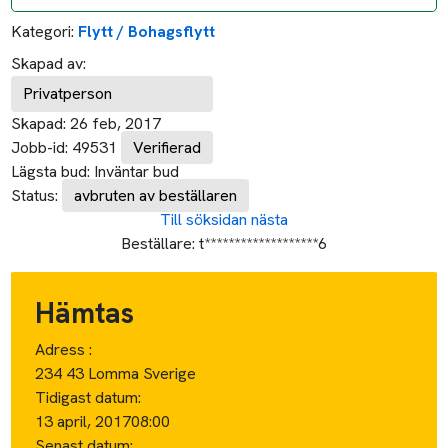
Kategori:
Flytt / Bohagsflytt
Skapad av:
Privatperson
Skapad:
26 feb, 2017
Jobb-id:
49531
Verifierad
Lägsta bud:
Inväntar bud
Status:
avbruten av beställaren
Till söksidan
nästa
Beställare:
t*******************6
Hämtas
Adress :
234 43 Lomma Sverige
Tidigast datum:
13 april, 2017
08:00
Senast datum: