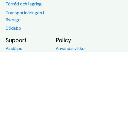
Förråd och lagring
Transportnäringen i
Sverige
Dödsbo
Support
Policy
Packtips
Användarvillkor
Jämför pris på rätt
Sekretess
sätt
Om Assist
FAQ
Hållbara Transporter
RUT-avdrag för
transporter
Företagsfrakt
Partnerintegration
Så funkar det
Boka Transport