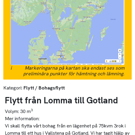
i
Markeringarna på kartan ska endast ses som
preliminära punkter för hämtning och lämning.
Kategori:
Flytt / Bohagsflytt
Flytt från Lomma till Gotland
3
Volym:
30 m
Mer information:
Vi skall flytta vårt bohag från en lägenhet på 75kvm 3rok i
Lomma till ett hus i Vallstena på Gotland. Vi har tagit hjälp av