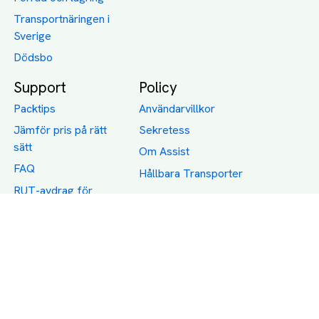
Transportnäringen i
Sverige
Dödsbo
Support
Policy
Packtips
Användarvillkor
Jämför pris på rätt
Sekretess
sätt
Om Assist
FAQ
Hållbara Transporter
RUT-avdrag för
transporter
Företagsfrakt
Partnerintegration
Så funkar det
Boka Transport