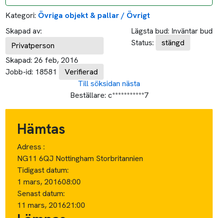
Kategori:
Övriga objekt & pallar / Övrigt
Skapad av:
Lägsta bud:
Inväntar bud
Status:
stängd
Privatperson
Skapad:
26 feb, 2016
Jobb-id:
18581
Verifierad
Till söksidan
nästa
Beställare:
c***********7
Hämtas
Adress :
NG11 6QJ Nottingham Storbritannien
Tidigast datum:
1 mars, 2016
08:00
Senast datum:
11 mars, 2016
21:00