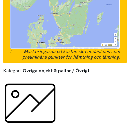
i
Markeringarna på kartan ska endast ses som
preliminära punkter för hämtning och lämning.
Kategori:
Övriga objekt & pallar / Övrigt