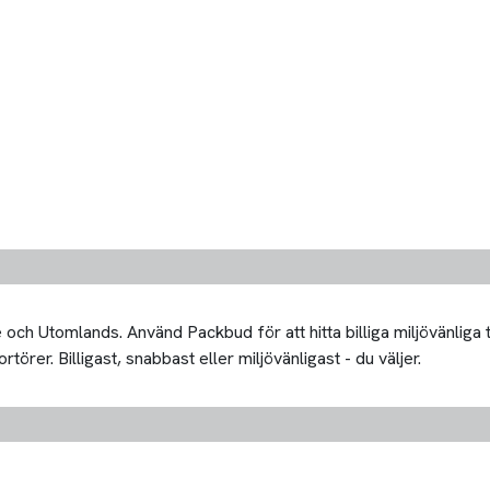
och Utomlands. Använd Packbud för att hitta billiga miljövänliga
rer. Billigast, snabbast eller miljövänligast - du väljer.