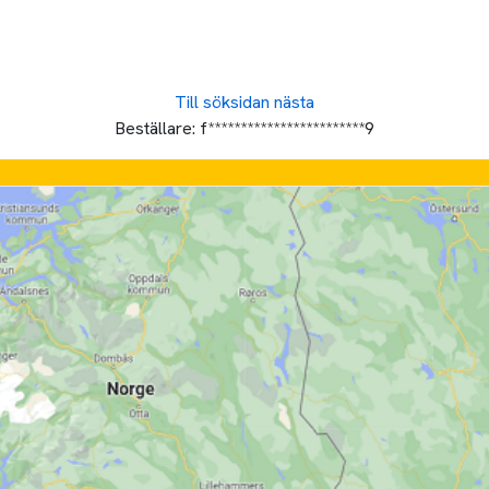
Till söksidan
nästa
Beställare:
f************************9