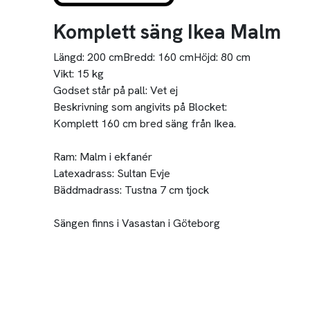
Komplett säng Ikea Malm
Längd:
200 cm
Bredd:
160 cm
Höjd:
80 cm
Vikt:
15 kg
Godset står på pall:
Vet ej
Beskrivning som angivits på Blocket:
Komplett 160 cm bred säng från Ikea.
Ram: Malm i ekfanér
Latexadrass: Sultan Evje
Bäddmadrass: Tustna 7 cm tjock
Sängen finns i Vasastan i Göteborg