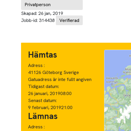
Privatperson
Skapad:
26 jan, 2019
Jobb-id:
314438
Verifierad
Hämtas
Adress :
41126 Göteborg Sverige
Gatuadress är inte fullt angiven
Tidigast datum:
26 januari, 2019
08:00
Senast datum:
9 februari, 2019
21:00
Lämnas
Adress :