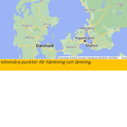
eliminära punkter för hämtning och lämning.