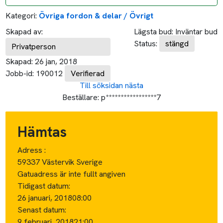
Kategori:
Övriga fordon & delar / Övrigt
Skapad av:
Lägsta bud:
Inväntar bud
Status:
stängd
Privatperson
Skapad:
26 jan, 2018
Jobb-id:
190012
Verifierad
Till söksidan
nästa
Beställare:
p*****************7
Hämtas
Adress :
59337 Västervik Sverige
Gatuadress är inte fullt angiven
Tidigast datum:
26 januari, 2018
08:00
Senast datum:
9 februari, 2018
21:00