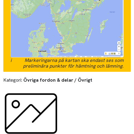
i
Markeringarna på kartan ska endast ses som
preliminära punkter för hämtning och lämning.
Kategori:
Övriga fordon & delar / Övrigt