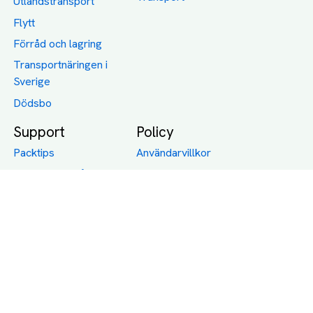
Utlandstransport
Flytt
Förråd och lagring
Transportnäringen i
Sverige
Dödsbo
Support
Policy
Packtips
Användarvillkor
Jämför pris på rätt
Sekretess
sätt
Om Assist
FAQ
Hållbara Transporter
RUT-avdrag för
transporter
Företagsfrakt
Partnerintegration