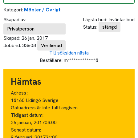
Kategori:
Möbler / Övrigt
Skapad av:
Lägsta bud:
Inväntar bud
Status:
stängd
Privatperson
Skapad:
26 jan, 2017
Jobb-id:
33608
Verifierad
Till söksidan
nästa
Beställare:
m***************8
Hämtas
Adress :
18160 Lidingö Sverige
Gatuadress är inte fullt angiven
Tidigast datum:
26 januari, 2017
08:00
Senast datum:
9 februari, 2017
21:00