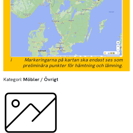
i
Markeringarna på kartan ska endast ses som
preliminära punkter för hämtning och lämning.
Kategori:
Möbler / Övrigt