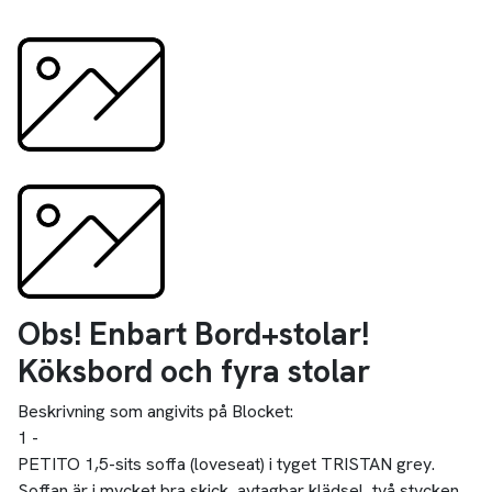
Obs! Enbart Bord+stolar!
Köksbord och fyra stolar
Beskrivning som angivits på Blocket:
1 -
PETITO 1,5-sits soffa (loveseat) i tyget TRISTAN grey.
Soffan är i mycket bra skick, avtagbar klädsel, två stycken