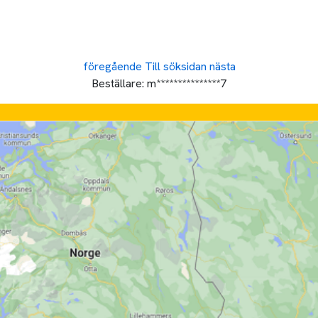
föregående
Till söksidan
nästa
Beställare:
m***************7