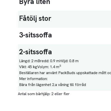
Byrå liten
Fåtölj stor
3-sitssoffa
2-sitssoffa
Längd:
2 m
Bredd:
0.9 m
Höjd:
0.8 m
3
Vikt:
45 kg
Volym:
1.4 m
Beställaren har använt PackBuds uppskattade mått och
Mer information:
Bära från lägenhet 2.a våning till förråd
Antal som bärhjälp:
2 eller fler