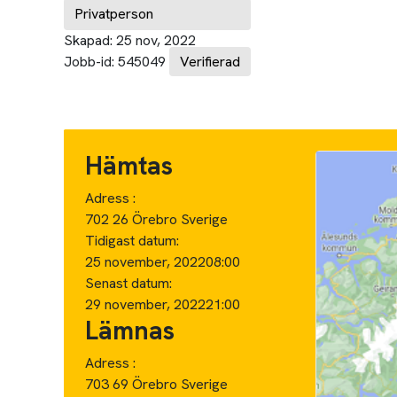
Privatperson
Skapad:
25 nov, 2022
Jobb-id:
545049
Verifierad
Hämtas
Adress :
702 26 Örebro Sverige
Tidigast datum:
25 november, 2022
08:00
Senast datum:
29 november, 2022
21:00
Lämnas
Adress :
703 69 Örebro Sverige