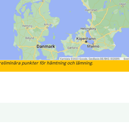
eliminära punkter för hämtning och lämning.