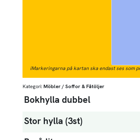
i
Markeringarna på kartan ska endast ses som pr
Kategori:
Möbler / Soffor & Fåtöljer
Bokhylla dubbel
Stor hylla
(3
st
)