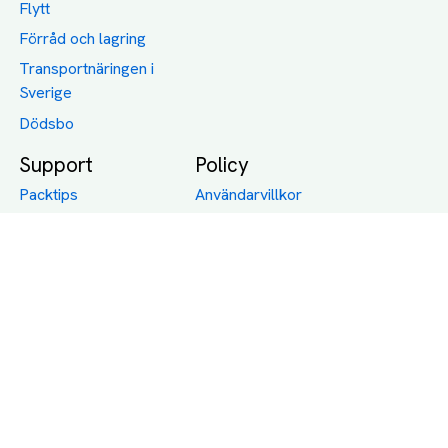
Flytt
Förråd och lagring
Transportnäringen i
Sverige
Dödsbo
Support
Policy
Packtips
Användarvillkor
Jämför pris på rätt
Sekretess
sätt
Om Assist
FAQ
Hållbara Transporter
RUT-avdrag för
transporter
Företagsfrakt
Partnerintegration
Så funkar det