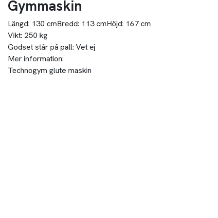
Gymmaskin
Längd:
130 cm
Bredd:
113 cm
Höjd:
167 cm
Vikt:
250 kg
Godset står på pall:
Vet ej
Mer information:
Technogym glute maskin