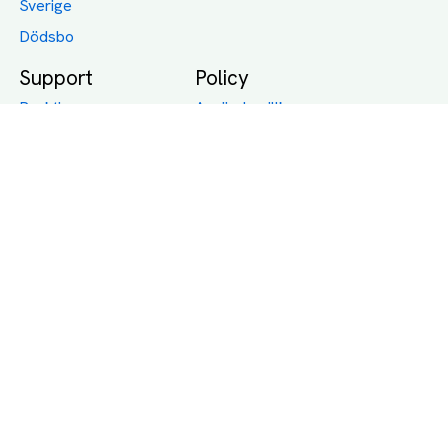
Sverige
Dödsbo
Support
Policy
Packtips
Användarvillkor
Jämför pris på rätt
Sekretess
sätt
Om Assist
FAQ
Hållbara Transporter
RUT-avdrag för
transporter
Företagsfrakt
Partnerintegration
Så funkar det
Boka Transport