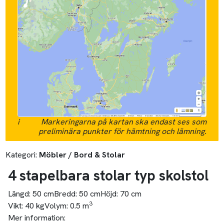
i
Markeringarna på kartan ska endast ses som
preliminära punkter för hämtning och lämning.
Kategori:
Möbler / Bord & Stolar
4 stapelbara stolar typ skolstol
Längd:
50 cm
Bredd:
50 cm
Höjd:
70 cm
3
Vikt:
40 kg
Volym:
0.5 m
Mer information: