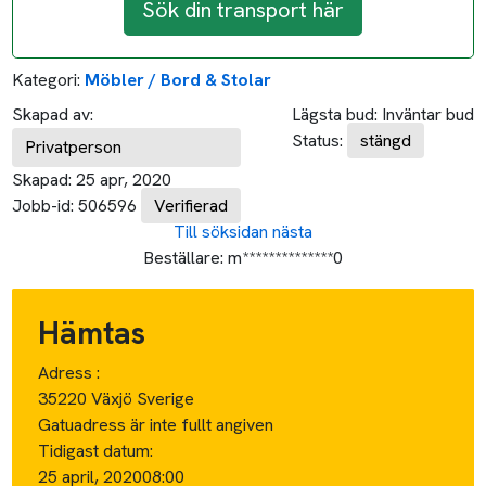
Sök din transport här
Kategori:
Möbler / Bord & Stolar
Skapad av:
Lägsta bud:
Inväntar bud
Status:
stängd
Privatperson
Skapad:
25 apr, 2020
Jobb-id:
506596
Verifierad
Till söksidan
nästa
Beställare:
m**************0
Hämtas
Adress :
35220 Växjö Sverige
Gatuadress är inte fullt angiven
Tidigast datum:
25 april, 2020
08:00