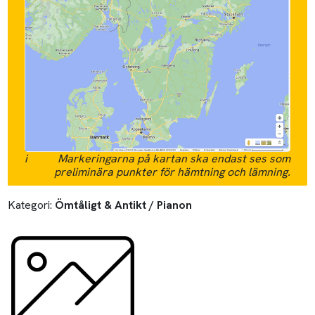
i
Markeringarna på kartan ska endast ses som
preliminära punkter för hämtning och lämning.
Kategori:
Ömtåligt & Antikt / Pianon