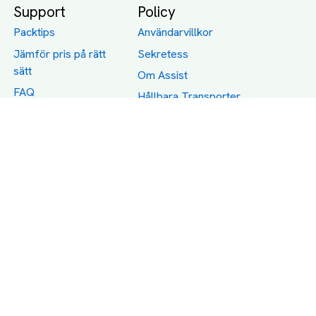
Support
Policy
Packtips
Användarvillkor
Jämför pris på rätt
Sekretess
sätt
Om Assist
FAQ
Hållbara Transporter
RUT-avdrag för
transporter
Företagsfrakt
Partnerintegration
Så funkar det
Boka Transport
Category icons created by Freepik - Flaticon