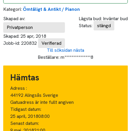
Kategori:
Ömtåligt & Antikt / Pianon
Skapad av:
Lägsta bud:
Inväntar bud
Status:
stängd
Privatperson
Skapad:
25 apr, 2018
Jobb-id:
220832
Verifierad
Till söksidan
nästa
Beställare:
m***************8
Hämtas
Adress :
44192 Alingsås Sverige
Gatuadress är inte fullt angiven
Tidigast datum:
25 april, 2018
08:00
Senast datum:
9 maj, 2018
21:00