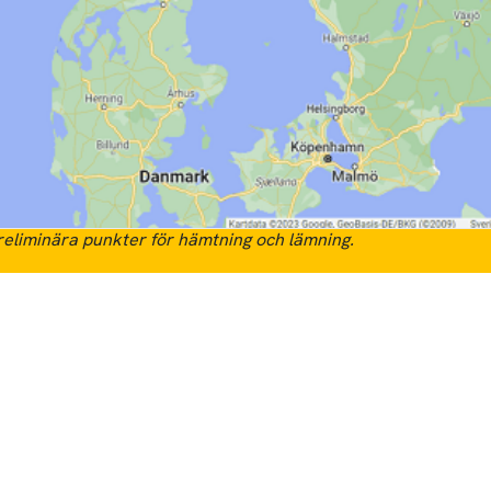
eliminära punkter för hämtning och lämning.