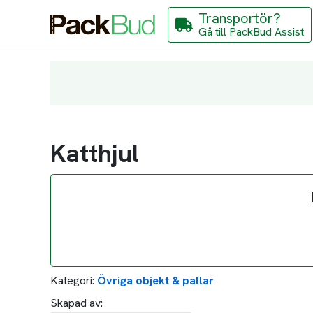
Transportör?
Gå till PackBud Assist
Katthjul
Kategori:
Övriga objekt & pallar
Skapad av: