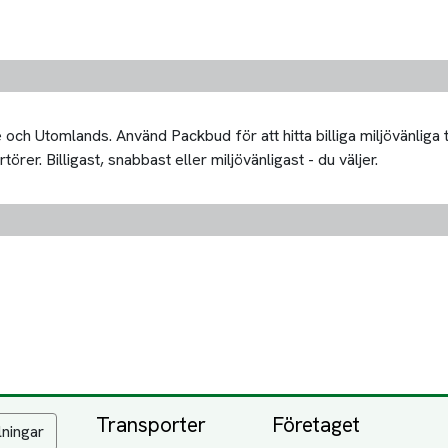
och Utomlands. Använd Packbud för att hitta billiga miljövänliga 
örer. Billigast, snabbast eller miljövänligast - du väljer.
Transporter
Företaget
lningar