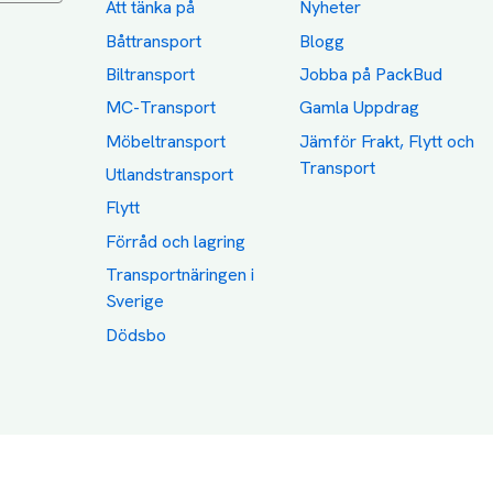
Att tänka på
Nyheter
Båttransport
Blogg
Biltransport
Jobba på PackBud
MC-Transport
Gamla Uppdrag
Möbeltransport
Jämför Frakt, Flytt och
Transport
Utlandstransport
Flytt
Förråd och lagring
Transportnäringen i
Sverige
Dödsbo
Category icons created by Freepik - Flaticon