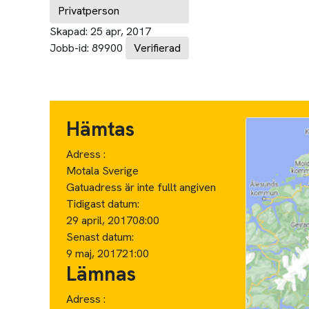
Privatperson
Skapad:
25 apr, 2017
Jobb-id:
89900
Verifierad
Hämtas
Adress :
Motala Sverige
Gatuadress är inte fullt angiven
Tidigast datum:
29 april, 2017
08:00
Senast datum:
9 maj, 2017
21:00
Lämnas
Adress :