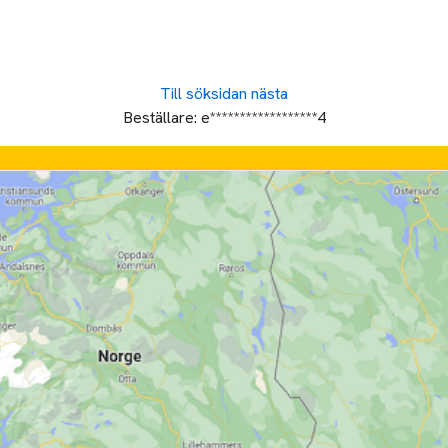
Till söksidan
nästa
Beställare:
e******************4