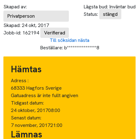
Skapad av:
Lägsta bud:
Inväntar bud
Status:
stängd
Privatperson
Skapad:
24 okt, 2017
Jobb-id:
162194
Verifierad
Till söksidan
nästa
Beställare:
b****************8
Hämtas
Adress :
68333 Hagfors Sverige
Gatuadress är inte fullt angiven
Tidigast datum:
24 oktober, 2017
08:00
Senast datum:
7 november, 2017
21:00
Lämnas