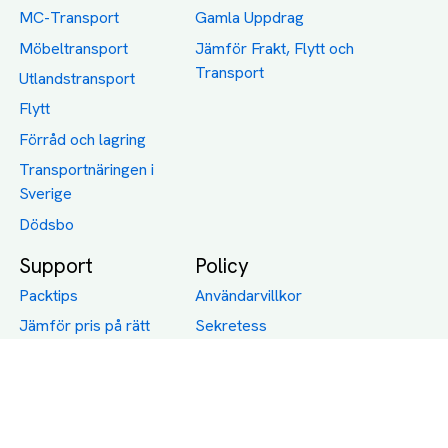
MC-Transport
Gamla Uppdrag
Möbeltransport
Jämför Frakt, Flytt och
Transport
Utlandstransport
Flytt
Förråd och lagring
Transportnäringen i
Sverige
Dödsbo
Support
Policy
Packtips
Användarvillkor
Jämför pris på rätt
Sekretess
sätt
Om Assist
FAQ
Hållbara Transporter
RUT-avdrag för
transporter