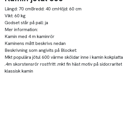
Längd:
70 cm
Bredd:
40 cm
Höjd:
60 cm
Vikt:
60 kg
Godset står på pall:
ja
Mer information:
Kamin med 4 m kaminrör
Kaminens mått beskrivs nedan
Beskrivning som angivits på Blocket:
Mkt populära jötul 600 värme sköldar inne i kamin kokplatta
.4m skorstensrör rostfritt .mkt fin häst motiv på sidor.raritet
klassisk kamin