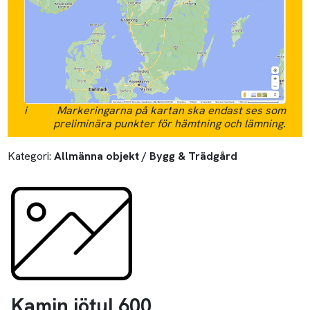
i
Markeringarna på kartan ska endast ses som
preliminära punkter för hämtning och lämning.
Kategori:
Allmänna objekt / Bygg & Trädgård
Kamin jötul 600