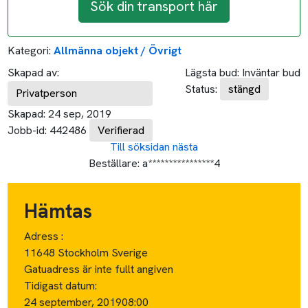
Sök din transport här
Kategori:
Allmänna objekt / Övrigt
Skapad av:
Lägsta bud:
Inväntar bud
Status:
stängd
Privatperson
Skapad:
24 sep, 2019
Jobb-id:
442486
Verifierad
Till söksidan
nästa
Beställare:
a****************4
Hämtas
Adress :
11648 Stockholm Sverige
Gatuadress är inte fullt angiven
Tidigast datum:
24 september, 2019
08:00