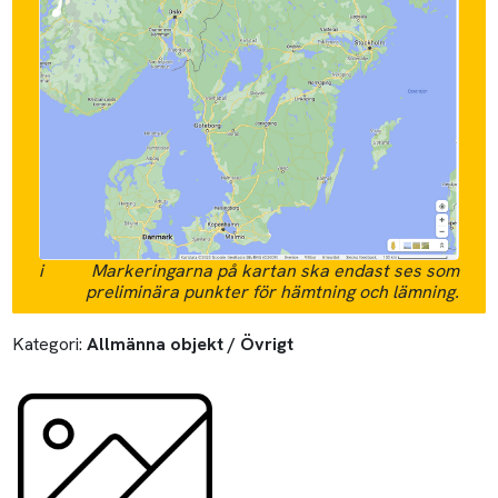
i
Markeringarna på kartan ska endast ses som
preliminära punkter för hämtning och lämning.
Kategori:
Allmänna objekt / Övrigt