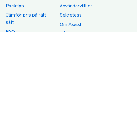
Packtips
Användarvillkor
Jämför pris på rätt
Sekretess
sätt
Om Assist
FAQ
Hållbara Transporter
RUT-avdrag för
transporter
Företagsfrakt
Partnerintegration
Så funkar det
Boka Transport
Category icons created by Freepik - Flaticon