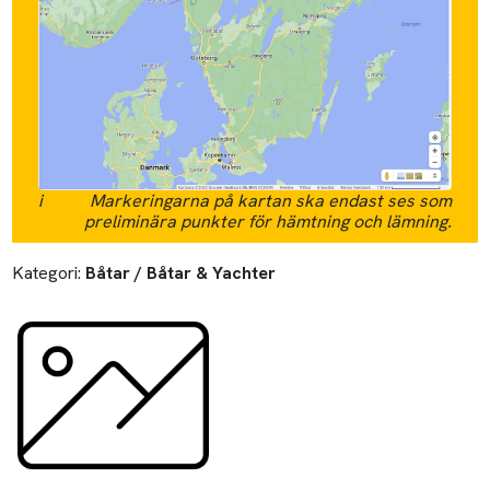
i
Markeringarna på kartan ska endast ses som
preliminära punkter för hämtning och lämning.
Kategori:
Båtar / Båtar & Yachter