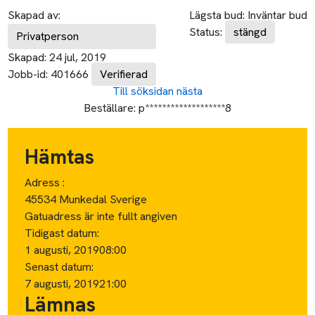
Skapad av:
Lägsta bud:
Inväntar bud
Status:
stängd
Privatperson
Skapad:
24 jul, 2019
Jobb-id:
401666
Verifierad
Till söksidan
nästa
Beställare:
p*******************8
Hämtas
Adress :
45534 Munkedal Sverige
Gatuadress är inte fullt angiven
Tidigast datum:
1 augusti, 2019
08:00
Senast datum:
7 augusti, 2019
21:00
Lämnas