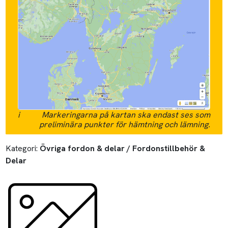
i
Markeringarna på kartan ska endast ses som
preliminära punkter för hämtning och lämning.
Kategori:
Övriga fordon & delar / Fordonstillbehör &
Delar