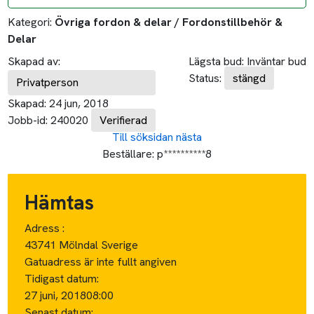
Kategori:
Övriga fordon & delar / Fordonstillbehör &
Delar
Skapad av:
Lägsta bud:
Inväntar bud
Status:
stängd
Privatperson
Skapad:
24 jun, 2018
Jobb-id:
240020
Verifierad
Till söksidan
nästa
Beställare:
p**********8
Hämtas
Adress :
43741 Mölndal Sverige
Gatuadress är inte fullt angiven
Tidigast datum:
27 juni, 2018
08:00
Senast datum: