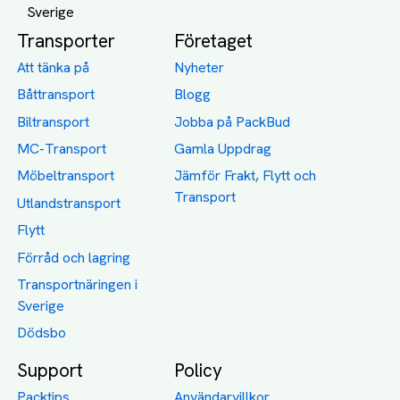
Transporter
Företaget
Att tänka på
Nyheter
Båttransport
Blogg
Biltransport
Jobba på PackBud
MC-Transport
Gamla Uppdrag
Möbeltransport
Jämför Frakt, Flytt och
Transport
Utlandstransport
Flytt
Förråd och lagring
Transportnäringen i
Sverige
Dödsbo
Support
Policy
Packtips
Användarvillkor