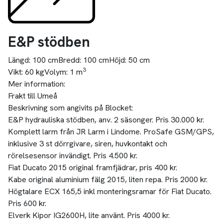
E&P stödben
Längd:
100 cm
Bredd:
100 cm
Höjd:
50 cm
3
Vikt:
60 kg
Volym:
1 m
Mer information:
Frakt till Umeå
Beskrivning som angivits på Blocket:
E&P hydrauliska stödben, anv. 2 säsonger. Pris 30.000 kr.
Komplett larm från JR Larm i Lindome. ProSafe GSM/GPS,
inklusive 3 st dörrgivare, siren, huvkontakt och
rörelsesensor invändigt. Pris 4.500 kr.
Fiat Ducato 2015 original framfjädrar, pris 400 kr.
Kabe original aluminium fälg 2015, liten repa. Pris 2000 kr.
Högtalare ECX 165,5 inkl monteringsramar för Fiat Ducato.
Pris 600 kr.
Elverk Kipor IG2600H, lite använt. Pris 4000 kr.