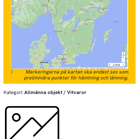
i
Markeringarna på kartan ska endast ses som
preliminära punkter för hämtning och lämning.
Kategori:
Allmänna objekt / Vitvaror