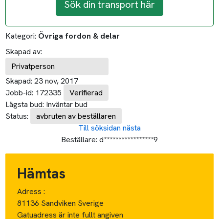
Sök din transport här
Kategori:
Övriga fordon & delar
Skapad av:
Privatperson
Skapad:
23 nov, 2017
Jobb-id:
172335
Verifierad
Lägsta bud:
Inväntar bud
Status:
avbruten av beställaren
Till söksidan
nästa
Beställare:
d*****************9
Hämtas
Adress :
81136 Sandviken Sverige
Gatuadress är inte fullt angiven