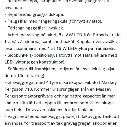
- Rejäl snöskopa, skrapstålet illa svetsat (fungerar att
använda).
- Rejäl tandad grus/jordskopa.
- Pallgafflar med rangeringskula (för flytt av släp).
- Förlängningsgafflar i nyskick.
- Arbetsbelysning på taket, 8x18W LED från Strands - riktat
framåt, åt sidorna, samt snett bakåt. Kopplat över avsäkrat
relä tillsammans med 1 st 18 W LED-lykta på framaxeln.
- Sidoblinkers/positionsljus utbytta mot fasta hållare med
LED-lyktor (egen konstruktion).
- Snökedjor till framhjulen, kedjorna är i nyskick (jag oljar
dem inför förvaring)
- Grävaggregat med 4 fyra olika skopor. Fabrikat Massey
Ferguson 710. Kommer ursprungligen från en Massey
Ferguson traktorgrävare och har bättre kapacitet än man
kan tro. Lika lätt att koppla till lastaren som vilken skopa
som helst. Drivs av maskinens tredje funktion.
- Vagn med ledad axelvagga, påbörjat flakbygge. Tänkt att
användas för transport av tex grävaggregat, skopor eller