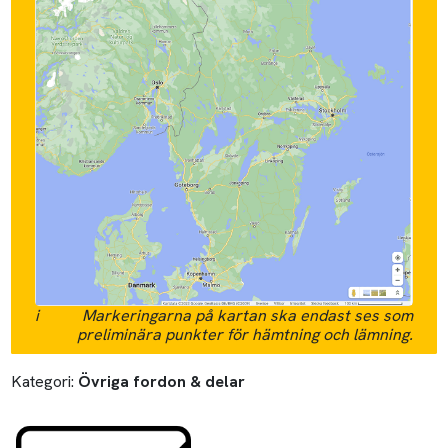
i
Markeringarna på kartan ska endast ses som
preliminära punkter för hämtning och lämning.
Kategori:
Övriga fordon & delar