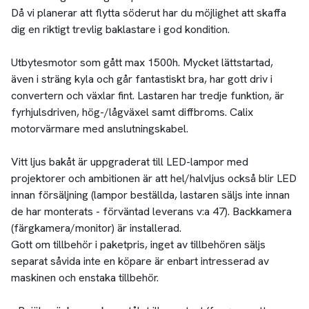
Då vi planerar att flytta söderut har du möjlighet att skaffa
dig en riktigt trevlig baklastare i god kondition.
Utbytesmotor som gått max 1500h. Mycket lättstartad,
även i sträng kyla och går fantastiskt bra, har gott driv i
convertern och växlar fint. Lastaren har tredje funktion, är
fyrhjulsdriven, hög-/lågväxel samt diffbroms. Calix
motorvärmare med anslutningskabel.
Vitt ljus bakåt är uppgraderat till LED-lampor med
projektorer och ambitionen är att hel/halvljus också blir LED
innan försäljning (lampor beställda, lastaren säljs inte innan
de har monterats - förväntad leverans v:a 47). Backkamera
(färgkamera/monitor) är installerad.
Gott om tillbehör i paketpris, inget av tillbehören säljs
separat såvida inte en köpare är enbart intresserad av
maskinen och enstaka tillbehör.