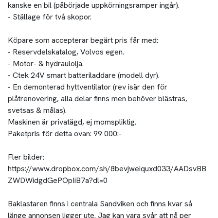
kanske en bil (påbörjade uppkörningsramper ingår).
- Ställage för två skopor.
Köpare som accepterar begärt pris får med:
- Reservdelskatalog, Volvos egen.
- Motor- & hydraulolja.
- Ctek 24V smart batteriladdare (modell dyr).
- En demonterad hyttventilator (rev isär den för
plåtrenovering, alla delar finns men behöver blästras,
svetsas & målas).
Maskinen är privatägd, ej momspliktig.
Paketpris för detta ovan: 99 000:-
Fler bilder:
https://www.dropbox.com/sh/8bevjweiquxd033/AADsvBB
ZWDWidgdGePOpIiB7a?dl=0
Baklastaren finns i centrala Sandviken och finns kvar så
länge annonsen ligger ute. Jag kan vara svår att nå per