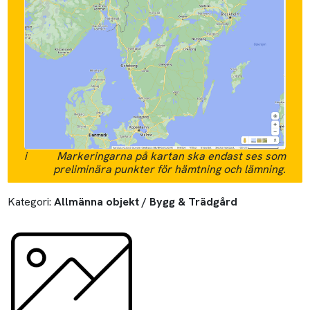
i
Markeringarna på kartan ska endast ses som
preliminära punkter för hämtning och lämning.
Kategori:
Allmänna objekt / Bygg & Trädgård