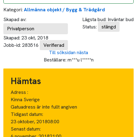
Kategori:
Allmänna objekt / Bygg & Trädgård
Skapad av:
Lägsta bud:
Inväntar bud
Status:
stängd
Privatperson
Skapad:
23 okt, 2018
Jobb-id:
283516
Verifierad
Till söksidan
nästa
Beställare:
m***u l*****n
Hämtas
Adress :
Kinna Sverige
Gatuadress är inte fullt angiven
Tidigast datum:
23 oktober, 2018
08:00
Senast datum:
6 november, 2018
21:00