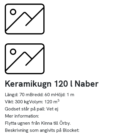
Keramikugn 120 l Naber
Längd:
70 m
Bredd:
60 m
Höjd:
1 m
3
Vikt:
300 kg
Volym:
120 m
Godset står på pall:
Vet ej
Mer information:
Flytta ugnen från Kinna till Örby.
Beskrivning som angivits på Blocket: