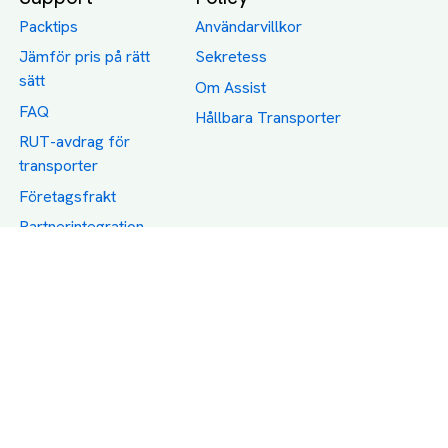
Packtips
Användarvillkor
Jämför pris på rätt
Sekretess
sätt
Om Assist
FAQ
Hållbara Transporter
RUT-avdrag för
transporter
Företagsfrakt
Partnerintegration
Så funkar det
Boka Transport
Category icons created by Freepik - Flaticon