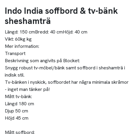
Indo India soffbord & tv-bänk
sheshamträ
Längd:
150 cm
Bredd:
40 cm
Höjd:
40 cm
Vikt:
60kg kg
Mer information:
Transport
Beskrivning som angivits på Blocket:
Snygg robust tv-möbel/bänk samt soffbord i sheshamträ i
indisk stil.
Tv-bänken i nyskick, soffbordet har några minimala skråmor
- inget man tänker på!
Mått tv-bänk:
Längd 180 cm
Djup 50 cm
Höjd 45 cm
Mått soffbord: