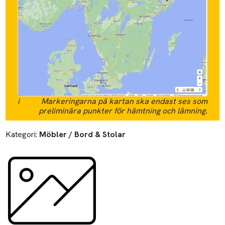
i
Markeringarna på kartan ska endast ses som
preliminära punkter för hämtning och lämning.
Kategori:
Möbler / Bord & Stolar