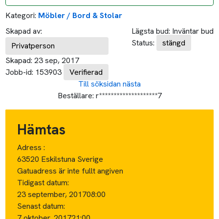
Kategori:
Möbler / Bord & Stolar
Skapad av:
Lägsta bud:
Inväntar bud
Status:
stängd
Privatperson
Skapad:
23 sep, 2017
Jobb-id:
153903
Verifierad
Till söksidan
nästa
Beställare:
r********************7
Hämtas
Adress :
63520 Eskilstuna Sverige
Gatuadress är inte fullt angiven
Tidigast datum:
23 september, 2017
08:00
Senast datum:
7 oktober, 2017
21:00