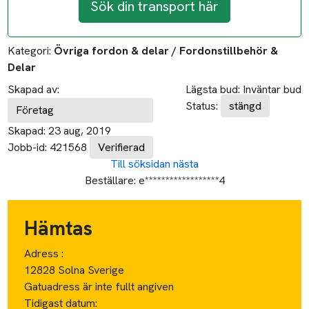
Sök din transport här
Kategori:
Övriga fordon & delar / Fordonstillbehör &
Delar
Skapad av:
Lägsta bud:
Inväntar bud
Status:
stängd
Företag
Skapad:
23 aug, 2019
Jobb-id:
421568
Verifierad
Till söksidan
nästa
Beställare:
e******************4
Hämtas
Adress :
12828 Solna Sverige
Gatuadress är inte fullt angiven
Tidigast datum: