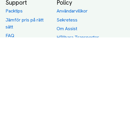
Support
Policy
Packtips
Användarvillkor
Jämför pris på rätt
Sekretess
sätt
Om Assist
FAQ
Hållbara Transporter
RUT-avdrag för
transporter
Företagsfrakt
Partnerintegration
Så funkar det
Boka Transport
Category icons created by Freepik - Flaticon