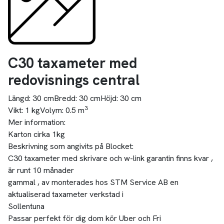
C30 taxameter med
redovisnings central
Längd:
30 cm
Bredd:
30 cm
Höjd:
30 cm
3
Vikt:
1 kg
Volym:
0.5 m
Mer information:
Karton cirka 1kg
Beskrivning som angivits på Blocket:
C30 taxameter med skrivare och w-link garantin finns kvar ,
är runt 10 månader
gammal , av monterades hos STM Service AB en
aktualiserad taxameter verkstad i
Sollentuna
Passar perfekt för dig dom kör Uber och Fri