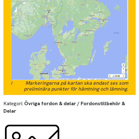
i
Markeringarna på kartan ska endast ses som
preliminära punkter för hämtning och lämning.
Kategori:
Övriga fordon & delar / Fordonstillbehör &
Delar