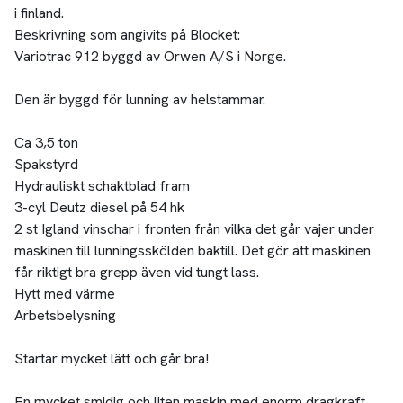
i finland.
Beskrivning som angivits på Blocket:
Variotrac 912 byggd av Orwen A/S i Norge.
Den är byggd för lunning av helstammar.
Ca 3,5 ton
Spakstyrd
Hydrauliskt schaktblad fram
3-cyl Deutz diesel på 54 hk
2 st Igland vinschar i fronten från vilka det går vajer under
maskinen till lunningsskölden baktill. Det gör att maskinen
får riktigt bra grepp även vid tungt lass.
Hytt med värme
Arbetsbelysning
Startar mycket lätt och går bra!
En mycket smidig och liten maskin med enorm dragkraft.