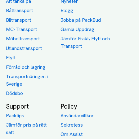
Att tänka på
Nyheter
Båttransport
Blogg
Biltransport
Jobba på PackBud
MC-Transport
Gamla Uppdrag
Möbeltransport
Jämför Frakt, Flytt och
Transport
Utlandstransport
Flytt
Förråd och lagring
Transportnäringen i
Sverige
Dödsbo
Support
Policy
Packtips
Användarvillkor
Jämför pris på rätt
Sekretess
sätt
Om Assist