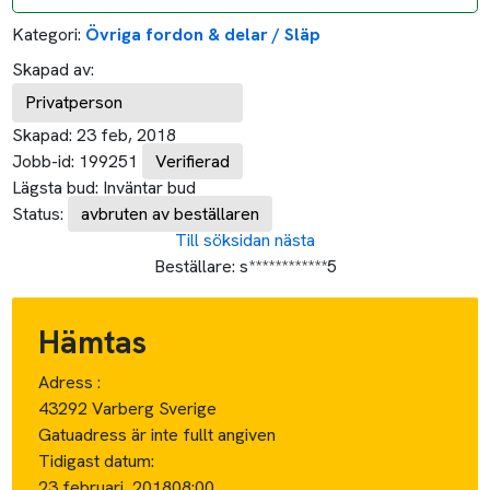
Kategori:
Övriga fordon & delar / Släp
Skapad av:
Privatperson
Skapad:
23 feb, 2018
Jobb-id:
199251
Verifierad
Lägsta bud:
Inväntar bud
Status:
avbruten av beställaren
Till söksidan
nästa
Beställare:
s************5
Hämtas
Adress :
43292 Varberg Sverige
Gatuadress är inte fullt angiven
Tidigast datum:
23 februari, 2018
08:00