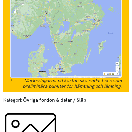
i
Markeringarna på kartan ska endast ses som
preliminära punkter för hämtning och lämning.
Kategori:
Övriga fordon & delar / Släp