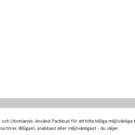
och Utomlands. Använd Packbud för att hitta billiga miljövänliga
rtörer. Billigast, snabbast eller miljövänligast - du väljer.