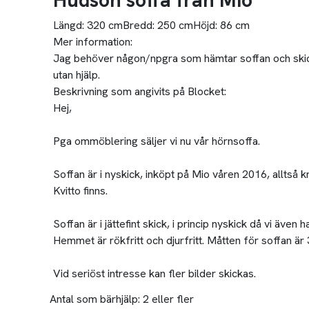
Hudson soffa från Mio
Längd:
320 cm
Bredd:
250 cm
Höjd:
86 cm
Mer information:
Jag behöver någon/npgra som hämtar soffan och skickar
utan hjälp.
Beskrivning som angivits på Blocket:
Hej,
Pga ommöblering säljer vi nu vår hörnsoffa.
Soffan är i nyskick, inköpt på Mio våren 2016, alltså
Kvitto finns.
Soffan är i jättefint skick, i princip nyskick då vi även
Hemmet är rökfritt och djurfritt. Måtten för soffan ä
Vid seriöst intresse kan fler bilder skickas.
Antal som bärhjälp:
2 eller fler