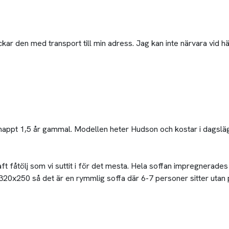
 den med transport till min adress. Jag kan inte närvara vid häm
 knappt 1,5 år gammal. Modellen heter Hudson och kostar i dagslä
 haft fåtölj som vi suttit i för det mesta. Hela soffan impregnerade
r 320x250 så det är en rymmlig soffa där 6-7 personer sitter utan