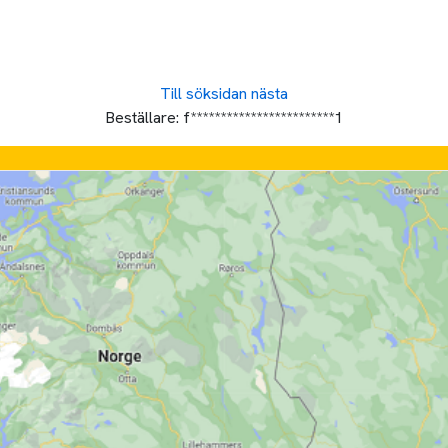
Till söksidan
nästa
Beställare:
f************************1