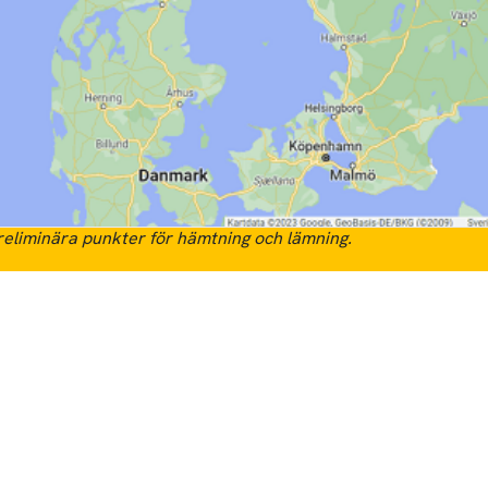
eliminära punkter för hämtning och lämning.