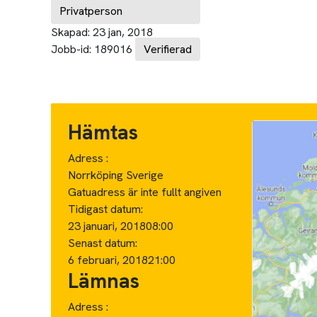
Privatperson
Skapad:
23 jan, 2018
Jobb-id:
189016
Verifierad
Hämtas
Adress :
Norrköping Sverige
Gatuadress är inte fullt angiven
Tidigast datum:
23 januari, 2018
08:00
Senast datum:
6 februari, 2018
21:00
Lämnas
Adress :