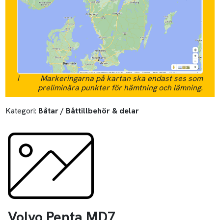
i
Markeringarna på kartan ska endast ses som
preliminära punkter för hämtning och lämning.
Kategori:
Båtar / Båttillbehör & delar
Volvo Penta MD7