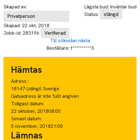
Skapad av:
Lägsta bud:
Inväntar bud
Status:
stängd
Privatperson
Skapad:
22 okt, 2018
Jobb-id:
283196
Verifierad
Till söksidan
nästa
Beställare:
t**********3
Hämtas
Adress :
18147 Lidingö Sverige
Gatuadress är inte fullt angiven
Tidigast datum:
22 oktober, 2018
08:00
Senast datum:
5 november, 2018
21:00
Lämnas