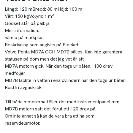
Längd:
120 m
Bredd:
80 m
Höjd:
100 m
3
Vikt:
150 kg
Volym:
1 m
Godset står på pall:
ja
Mer information:
hämta på markplan
Beskrivning som angivits på Blocket:
Volvo Penta MD7A OCH MD7B säljes. Kan inte garantera
statusen på dom men det jag vet är att.
MD7A motorn gick. När den togs ur båten,, 100 drev
medföljer.
MD7B läckte in vatten i ena cylindern när den togs ur båten.
Rostfri avgaskrök.
Till båda motorerna följer det med instrumentpanel mm.
MD7B motorn satt det förut ett 120 drev på.
Om inte annat så kan de vara bra att ha som
reservdelsmotor.