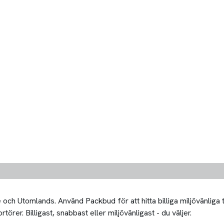
och Utomlands. Använd Packbud för att hitta billiga miljövänliga 
örer. Billigast, snabbast eller miljövänligast - du väljer.