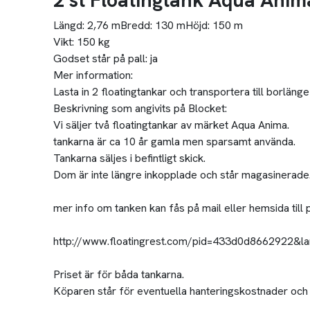
2 st Floatingtank Aqua Anim
Längd:
2,76 m
Bredd:
130 m
Höjd:
150 m
Vikt:
150 kg
Godset står på pall:
ja
Mer information:
Lasta in 2 floatingtankar och transportera till borlänge
Beskrivning som angivits på Blocket:
Vi säljer två floatingtankar av märket Aqua Anima.
tankarna är ca 10 år gamla men sparsamt använda.
Tankarna säljes i befintligt skick.
Dom är inte längre inkopplade och står magasinerade. 
mer info om tanken kan fås på mail eller hemsida till 
http://www.floatingrest.com/pid=433d0d8662922&la
Priset är för båda tankarna.
Köparen står för eventuella hanteringskostnader och 