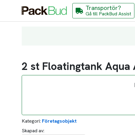
Transportör?
Gå till PackBud Assist
2 st Floatingtank Aqua
Kategori:
Företagsobjekt
Skapad av: