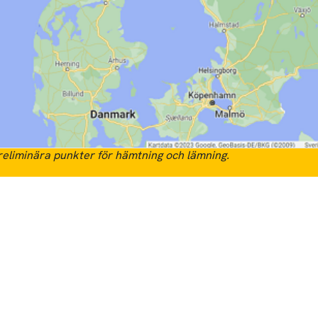
eliminära punkter för hämtning och lämning.