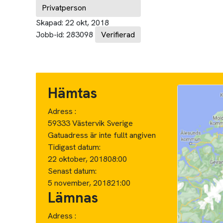
Privatperson
Skapad:
22 okt, 2018
Jobb-id:
283098
Verifierad
Hämtas
Adress :
59333 Västervik Sverige
Gatuadress är inte fullt angiven
Tidigast datum:
22 oktober, 2018
08:00
Senast datum:
5 november, 2018
21:00
Lämnas
Adress :