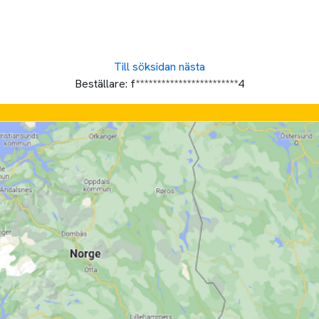
Till söksidan
nästa
Beställare:
f************************4