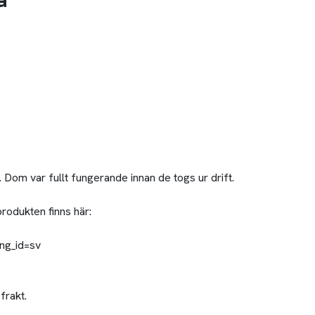
a
Dom var fullt fungerande innan de togs ur drift.
produkten finns här:
ng_id=sv
frakt.