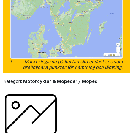
i
Markeringarna på kartan ska endast ses som
preliminära punkter för hämtning och lämning.
Kategori:
Motorcyklar & Mopeder / Moped