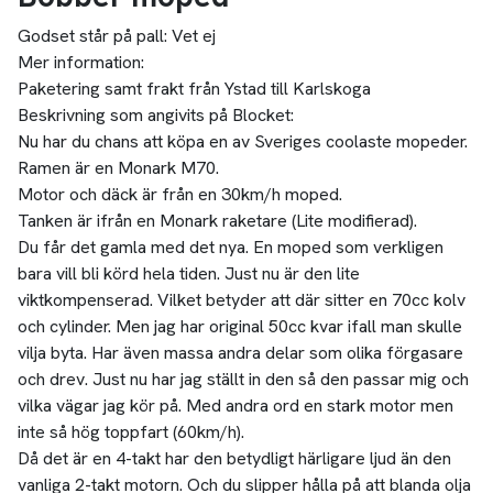
Godset står på pall:
Vet ej
Mer information:
Paketering samt frakt från Ystad till Karlskoga
Beskrivning som angivits på Blocket:
Nu har du chans att köpa en av Sveriges coolaste mopeder.
Ramen är en Monark M70.
Motor och däck är från en 30km/h moped.
Tanken är ifrån en Monark raketare (Lite modifierad).
Du får det gamla med det nya. En moped som verkligen
bara vill bli körd hela tiden. Just nu är den lite
viktkompenserad. Vilket betyder att där sitter en 70cc kolv
och cylinder. Men jag har original 50cc kvar ifall man skulle
vilja byta. Har även massa andra delar som olika förgasare
och drev. Just nu har jag ställt in den så den passar mig och
vilka vägar jag kör på. Med andra ord en stark motor men
inte så hög toppfart (60km/h).
Då det är en 4-takt har den betydligt härligare ljud än den
vanliga 2-takt motorn. Och du slipper hålla på att blanda olja