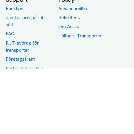
Packtips
Användarvillkor
Jämför pris på rätt
Sekretess
sätt
Om Assist
FAQ
Hållbara Transporter
RUT-avdrag för
transporter
Företagsfrakt
Partnerintegration
Så funkar det
Boka Transport
Category icons created by Freepik - Flaticon