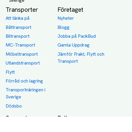
Transporter
Företaget
Att tänka på
Nyheter
Båttransport
Blogg
Biltransport
Jobba på PackBud
MC-Transport
Gamla Uppdrag
Möbeltransport
Jämför Frakt, Flytt och
Transport
Utlandstransport
Flytt
Förråd och lagring
Transportnäringen i
Sverige
Dödsbo
Support
Policy
Packtips
Användarvillkor