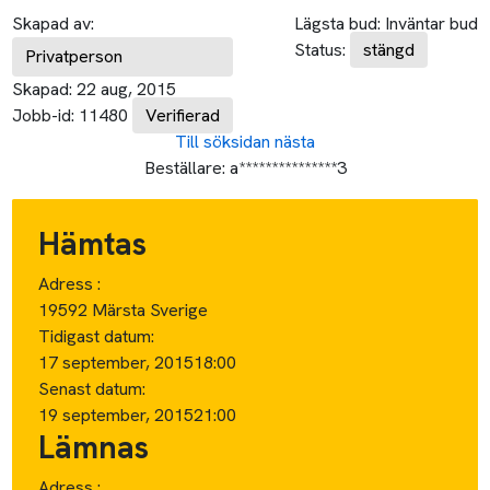
Skapad av:
Lägsta bud:
Inväntar bud
Status:
stängd
Privatperson
Skapad:
22 aug, 2015
Jobb-id:
11480
Verifierad
Till söksidan
nästa
Beställare:
a***************3
Hämtas
Adress :
19592 Märsta Sverige
Tidigast datum:
17 september, 2015
18:00
Senast datum:
19 september, 2015
21:00
Lämnas
Adress :