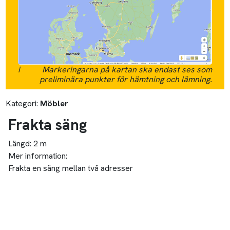
i
Markeringarna på kartan ska endast ses som
preliminära punkter för hämtning och lämning.
Kategori:
Möbler
Frakta säng
Längd:
2 m
Mer information:
Frakta en säng mellan två adresser