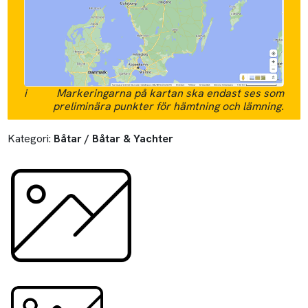
i
Markeringarna på kartan ska endast ses som
preliminära punkter för hämtning och lämning.
Kategori:
Båtar / Båtar & Yachter