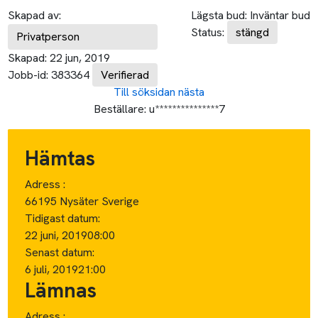
Skapad av:
Lägsta bud:
Inväntar bud
Status:
stängd
Privatperson
Skapad:
22 jun, 2019
Jobb-id:
383364
Verifierad
Till söksidan
nästa
Beställare:
u***************7
Hämtas
Adress :
66195 Nysäter Sverige
Tidigast datum:
22 juni, 2019
08:00
Senast datum:
6 juli, 2019
21:00
Lämnas
Adress :