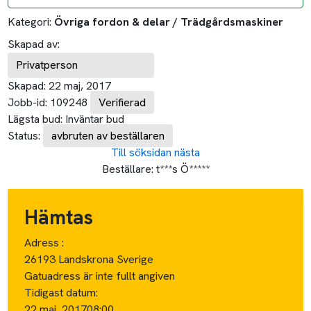
Kategori:
Övriga fordon & delar / Trädgårdsmaskiner
Skapad av:
Privatperson
Skapad:
22 maj, 2017
Jobb-id:
109248
Verifierad
Lägsta bud:
Inväntar bud
Status:
avbruten av beställaren
Till söksidan
nästa
Beställare:
t***s Ö*****
Hämtas
Adress :
26193 Landskrona Sverige
Gatuadress är inte fullt angiven
Tidigast datum:
22 maj, 2017
08:00