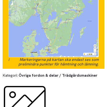
i
Markeringarna på kartan ska endast ses som
preliminära punkter för hämtning och lämning.
Kategori:
Övriga fordon & delar / Trädgårdsmaskiner