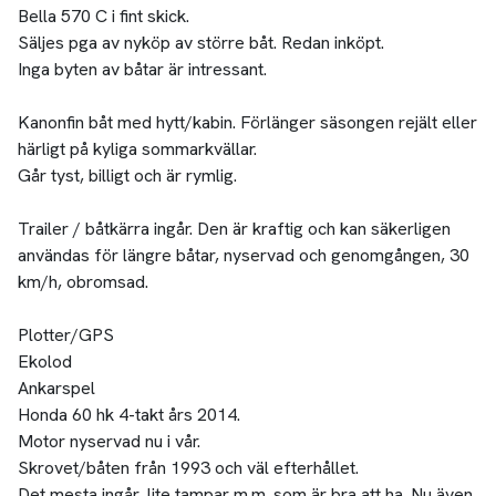
Bella 570 C i fint skick.
Säljes pga av nyköp av större båt. Redan inköpt.
Inga byten av båtar är intressant.
Kanonfin båt med hytt/kabin. Förlänger säsongen rejält eller
härligt på kyliga sommarkvällar.
Går tyst, billigt och är rymlig.
Trailer / båtkärra ingår. Den är kraftig och kan säkerligen
användas för längre båtar, nyservad och genomgången, 30
km/h, obromsad.
Plotter/GPS
Ekolod
Ankarspel
Honda 60 hk 4-takt års 2014.
Motor nyservad nu i vår.
Skrovet/båten från 1993 och väl efterhållet.
Det mesta ingår, lite tampar m.m. som är bra att ha. Nu även