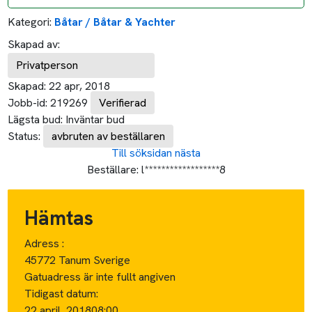
Kategori:
Båtar / Båtar & Yachter
Skapad av:
Privatperson
Skapad:
22 apr, 2018
Jobb-id:
219269
Verifierad
Lägsta bud:
Inväntar bud
Status:
avbruten av beställaren
Till söksidan
nästa
Beställare:
l******************8
Hämtas
Adress :
45772 Tanum Sverige
Gatuadress är inte fullt angiven
Tidigast datum:
22 april, 2018
08:00