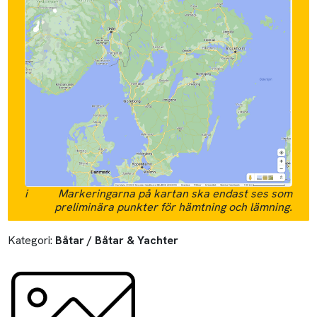
i
Markeringarna på kartan ska endast ses som
preliminära punkter för hämtning och lämning.
Kategori:
Båtar / Båtar & Yachter