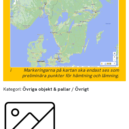
i
Markeringarna på kartan ska endast ses som
preliminära punkter för hämtning och lämning.
Kategori:
Övriga objekt & pallar / Övrigt