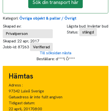
Sök din transport här
Kategori:
Övriga objekt & pallar / Övrigt
Skapad av:
Lägsta bud:
Inväntar bud
Status:
stängd
Privatperson
Skapad:
22 apr, 2017
Jobb-id:
87263
Verifierad
Till söksidan
nästa
Beställare:
d****l Ö****
Hämtas
Adress :
97342 Luleå Sverige
Gatuadress är inte fullt angiven
Tidigast datum:
22 april, 2017
08:00