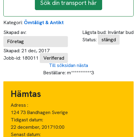
Sök din transport här
Kategori:
Ömtåligt & Antikt
Skapad av:
Lägsta bud:
Inväntar bud
Status:
stängd
Företag
Skapad:
21 dec, 2017
Jobb-id:
180011
Verifierad
Till söksidan
nästa
Beställare:
m***********3
Hämtas
Adress :
124 73 Bandhagen Sverige
Tidigast datum:
22 december, 2017
10:00
Senast datum: