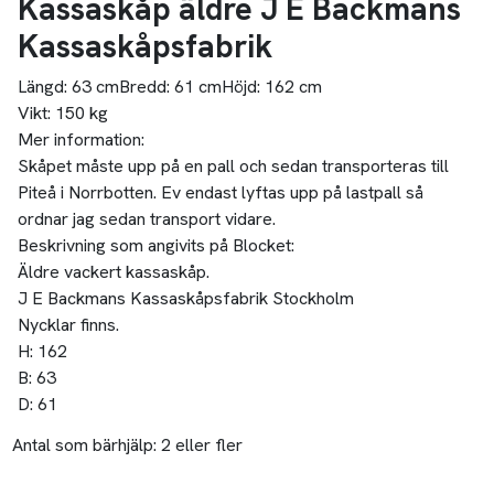
Kassaskåp äldre J E Backmans
Kassaskåpsfabrik
Längd:
63 cm
Bredd:
61 cm
Höjd:
162 cm
Vikt:
150 kg
Mer information:
Skåpet måste upp på en pall och sedan transporteras till
Piteå i Norrbotten. Ev endast lyftas upp på lastpall så
ordnar jag sedan transport vidare.
Beskrivning som angivits på Blocket:
Äldre vackert kassaskåp.
J E Backmans Kassaskåpsfabrik Stockholm
Nycklar finns.
H: 162
B: 63
D: 61
Antal som bärhjälp:
2 eller fler