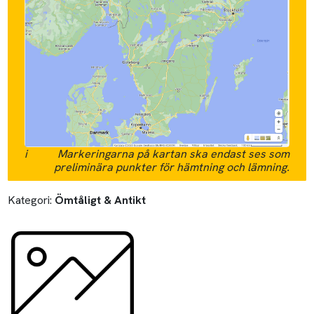
i
Markeringarna på kartan ska endast ses som
preliminära punkter för hämtning och lämning.
Kategori:
Ömtåligt & Antikt