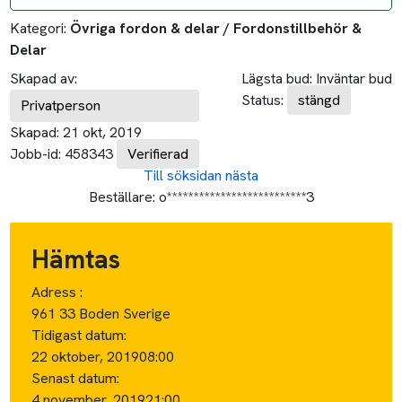
Kategori:
Övriga fordon & delar / Fordonstillbehör &
Delar
Skapad av:
Lägsta bud:
Inväntar bud
Status:
stängd
Privatperson
Skapad:
21 okt, 2019
Jobb-id:
458343
Verifierad
Till söksidan
nästa
Beställare:
o**************************3
Hämtas
Adress :
961 33 Boden Sverige
Tidigast datum:
22 oktober, 2019
08:00
Senast datum:
4 november, 2019
21:00