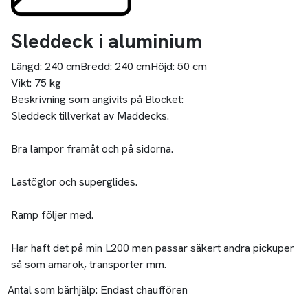
Sleddeck i aluminium
Längd:
240 cm
Bredd:
240 cm
Höjd:
50 cm
Vikt:
75 kg
Beskrivning som angivits på Blocket:
Sleddeck tillverkat av Maddecks.
Bra lampor framåt och på sidorna.
Lastöglor och superglides.
Ramp följer med.
Har haft det på min L200 men passar säkert andra pickuper
så som amarok, transporter mm.
Antal som bärhjälp:
Endast chauffören