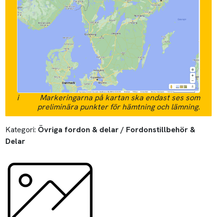
i
Markeringarna på kartan ska endast ses som
preliminära punkter för hämtning och lämning.
Kategori:
Övriga fordon & delar / Fordonstillbehör &
Delar