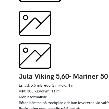
Jula Viking 5,60- Mariner 50
Längd:
5,5 m
Bredd:
2 m
Höjd:
1 m
3
Vikt:
300 kg
Volym:
11 m
Mer information:
Båten hämtas på markplan och kan levereras vid valfri 
Beskrivning som angivits på Blocket: