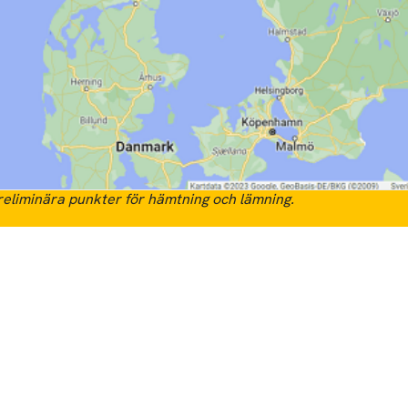
eliminära punkter för hämtning och lämning.