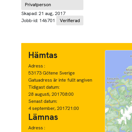
Privatperson
Skapad:
21 aug, 2017
Jobb-id:
146701
Verifierad
Hämtas
Adress :
53173 Götene Sverige
Gatuadress är inte fullt angiven
Tidigast datum:
28 augusti, 2017
08:00
Senast datum:
4 september, 2017
21:00
Lämnas
Adress :