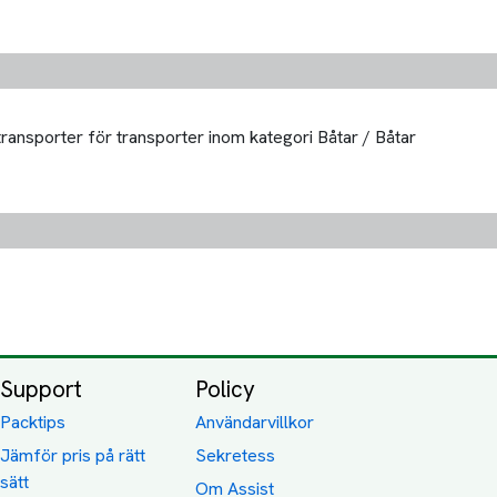
transporter för transporter inom kategori Båtar / Båtar
Support
Policy
Packtips
Användarvillkor
Jämför pris på rätt
Sekretess
sätt
Om Assist