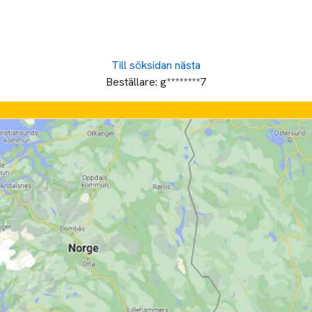
Till söksidan
nästa
Beställare:
g********7