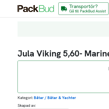
Transportör?
Gå till PackBud Assist
Jula Viking 5,60- Marin
Kategori:
Båtar / Båtar & Yachter
Skapad av: