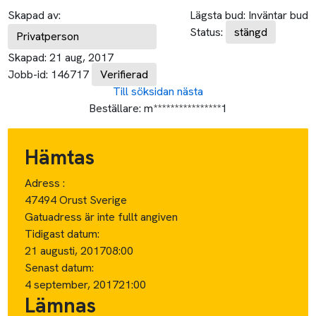
Skapad av:
Lägsta bud:
Inväntar bud
Status:
stängd
Privatperson
Skapad:
21 aug, 2017
Jobb-id:
146717
Verifierad
Till söksidan
nästa
Beställare:
m****************1
Hämtas
Adress :
47494 Orust Sverige
Gatuadress är inte fullt angiven
Tidigast datum:
21 augusti, 2017
08:00
Senast datum:
4 september, 2017
21:00
Lämnas