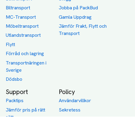
Biltransport
Jobba på PackBud
MC-Transport
Gamla Uppdrag
Möbeltransport
Jämför Frakt, Flytt och
Transport
Utlandstransport
Flytt
Förråd och lagring
Transportnäringen i
Sverige
Dödsbo
Support
Policy
Packtips
Användarvillkor
Jämför pris på rätt
Sekretess
sätt
Om Assist
FAQ
Hållbara Transporter