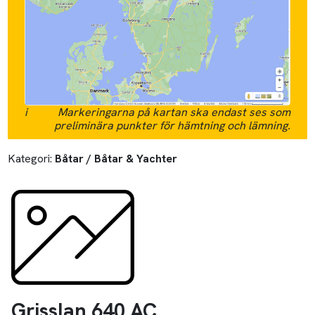
i
Markeringarna på kartan ska endast ses som
preliminära punkter för hämtning och lämning.
Kategori:
Båtar / Båtar & Yachter
Grisslan 640 AC