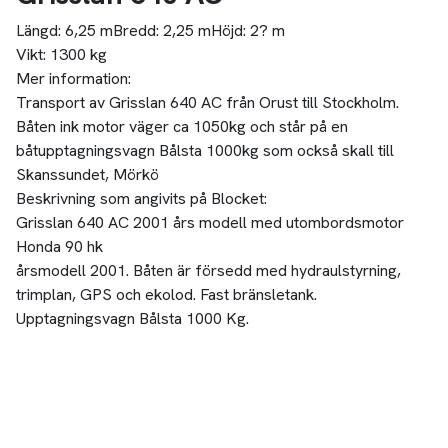
Längd:
6,25 m
Bredd:
2,25 m
Höjd:
2? m
Vikt:
1300 kg
Mer information:
Transport av Grisslan 640 AC från Orust till Stockholm.
Båten ink motor väger ca 1050kg och står på en
båtupptagningsvagn Bålsta 1000kg som också skall till
Skanssundet, Mörkö
Beskrivning som angivits på Blocket:
Grisslan 640 AC 2001 års modell med utombordsmotor
Honda 90 hk
årsmodell 2001. Båten är försedd med hydraulstyrning,
trimplan, GPS och ekolod. Fast bränsletank.
Upptagningsvagn Bålsta 1000 Kg.