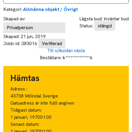
Kategori:
Allmänna objekt / Övrigt
Skapad av:
Lägsta bud:
Inväntar bud
Status:
stängd
Privatperson
Skapad:
21 jun, 2019
Jobb-id:
383016
Verifierad
Till söksidan
nästa
Beställare:
k**************6
Hämtas
Adress :
43738 Mölndal Sverige
Gatuadress är inte fullt angiven
Tidigast datum:
1 januari, 1970
01:00
Senast datum:
1 januari, 1970
01:00