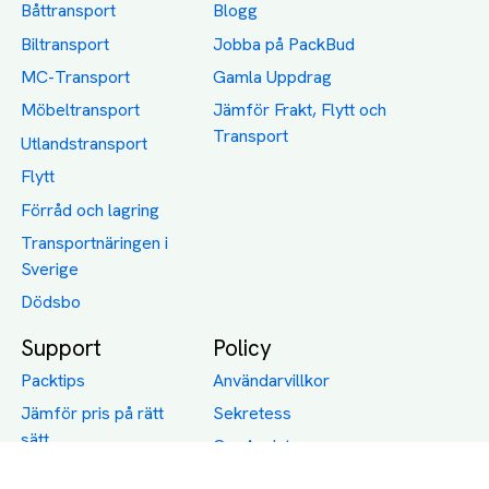
Båttransport
Blogg
Biltransport
Jobba på PackBud
MC-Transport
Gamla Uppdrag
Möbeltransport
Jämför Frakt, Flytt och
Transport
Utlandstransport
Flytt
Förråd och lagring
Transportnäringen i
Sverige
Dödsbo
Support
Policy
Packtips
Användarvillkor
Jämför pris på rätt
Sekretess
sätt
Om Assist
FAQ
Hållbara Transporter