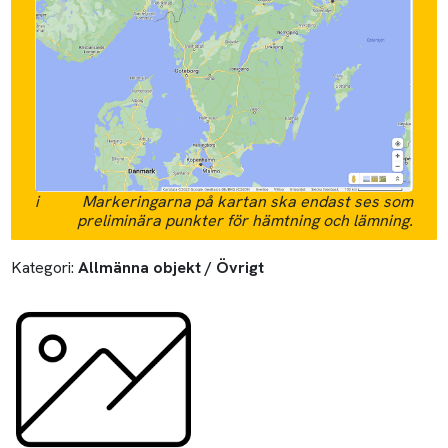
i
Markeringarna på kartan ska endast ses som
preliminära punkter för hämtning och lämning.
Kategori:
Allmänna objekt / Övrigt