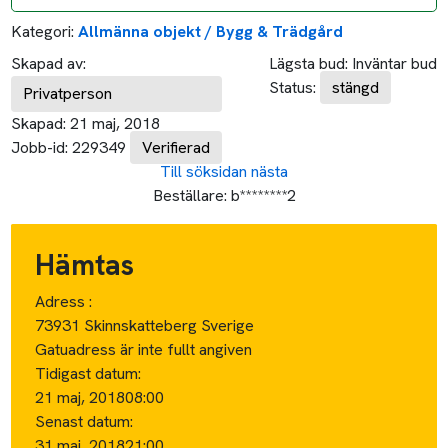
Kategori:
Allmänna objekt / Bygg & Trädgård
Skapad av:
Lägsta bud:
Inväntar bud
Status:
stängd
Privatperson
Skapad:
21 maj, 2018
Jobb-id:
229349
Verifierad
Till söksidan
nästa
Beställare:
b********2
Hämtas
Adress :
73931 Skinnskatteberg Sverige
Gatuadress är inte fullt angiven
Tidigast datum:
21 maj, 2018
08:00
Senast datum:
31 maj, 2018
21:00