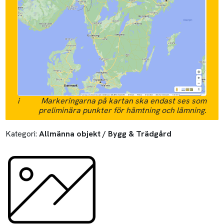
i
Markeringarna på kartan ska endast ses som
preliminära punkter för hämtning och lämning.
Kategori:
Allmänna objekt / Bygg & Trädgård