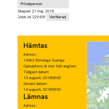
Privatperson
Skapad:
21 maj, 2018
Jobb-id:
229439
Verifierad
Hämtas
Adress :
14462 Rönninge Sverige
Gatuadress är inte fullt angiven
Tidigast datum:
13 augusti, 2018
08:00
Senast datum:
14 augusti, 2018
08:00
Lämnas
Adress :