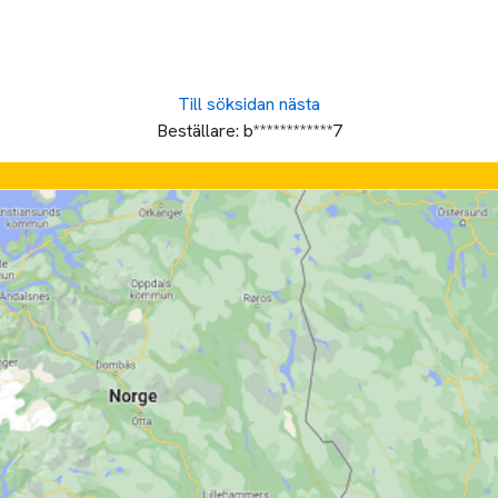
Till söksidan
nästa
Beställare:
b************7