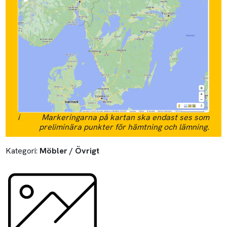
i
Markeringarna på kartan ska endast ses som
preliminära punkter för hämtning och lämning.
Kategori:
Möbler / Övrigt