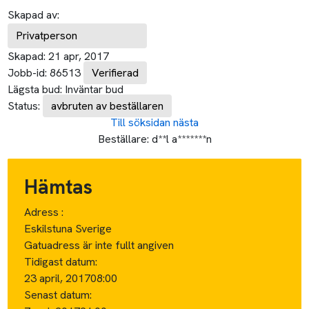
Skapad av:
Privatperson
Skapad:
21 apr, 2017
Jobb-id:
86513
Verifierad
Lägsta bud:
Inväntar bud
Status:
avbruten av beställaren
Till söksidan
nästa
Beställare:
d**l a*******n
Hämtas
Adress :
Eskilstuna Sverige
Gatuadress är inte fullt angiven
Tidigast datum:
23 april, 2017
08:00
Senast datum: