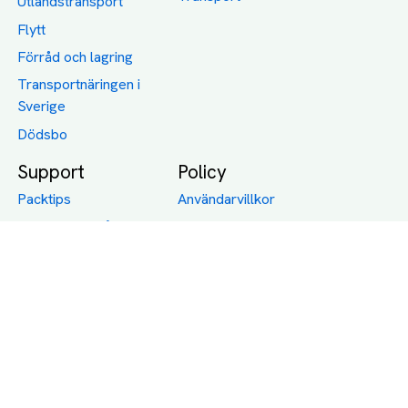
Utlandstransport
Flytt
Förråd och lagring
Transportnäringen i
Sverige
Dödsbo
Support
Policy
Packtips
Användarvillkor
Jämför pris på rätt
Sekretess
sätt
Om Assist
FAQ
Hållbara Transporter
RUT-avdrag för
transporter
Företagsfrakt
Partnerintegration