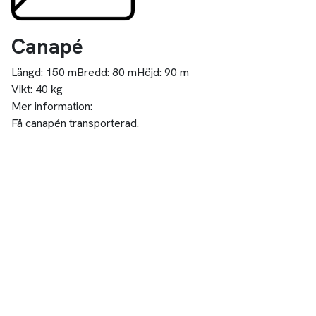
Canapé
Längd:
150 m
Bredd:
80 m
Höjd:
90 m
Vikt:
40 kg
Mer information:
Få canapén transporterad.