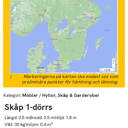
i
Markeringarna på kartan ska endast ses som
preliminära punkter för hämtning och lämning.
Kategori:
Möbler / Hyllor, Skåp & Garderober
Skåp 1-dörrs
Längd:
0.5 m
Bredd:
0.5 m
Höjd:
1.8 m
3
Vikt:
30 kg
Volym:
0.4 m