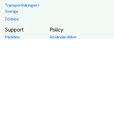
Transportnäringen i
Sverige
Dödsbo
Support
Policy
Packtips
Användarvillkor
Jämför pris på rätt
Sekretess
sätt
Om Assist
FAQ
Hållbara Transporter
RUT-avdrag för
transporter
Företagsfrakt
Partnerintegration
Så funkar det
Boka Transport