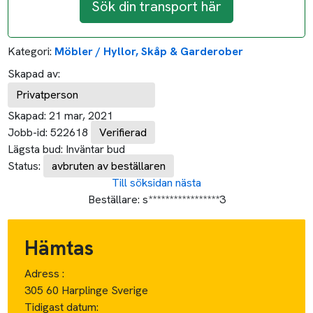
Sök din transport här
Kategori:
Möbler / Hyllor, Skåp & Garderober
Skapad av:
Privatperson
Skapad:
21 mar, 2021
Jobb-id:
522618
Verifierad
Lägsta bud:
Inväntar bud
Status:
avbruten av beställaren
Till söksidan
nästa
Beställare:
s*****************3
Hämtas
Adress :
305 60 Harplinge Sverige
Tidigast datum: