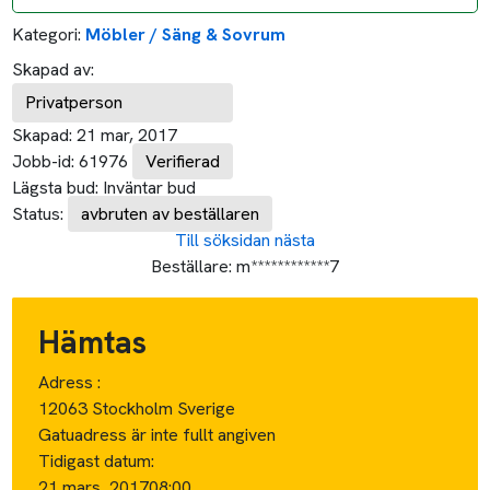
Kategori:
Möbler / Säng & Sovrum
Skapad av:
Privatperson
Skapad:
21 mar, 2017
Jobb-id:
61976
Verifierad
Lägsta bud:
Inväntar bud
Status:
avbruten av beställaren
Till söksidan
nästa
Beställare:
m************7
Hämtas
Adress :
12063 Stockholm Sverige
Gatuadress är inte fullt angiven
Tidigast datum:
21 mars, 2017
08:00