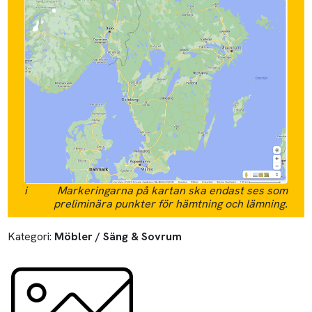
i
Markeringarna på kartan ska endast ses som
preliminära punkter för hämtning och lämning.
Kategori:
Möbler / Säng & Sovrum