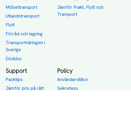
Möbeltransport
Jämför Frakt, Flytt och
Transport
Utlandstransport
Flytt
Förråd och lagring
Transportnäringen i
Sverige
Dödsbo
Support
Policy
Packtips
Användarvillkor
Jämför pris på rätt
Sekretess
sätt
Om Assist
FAQ
Hållbara Transporter
RUT-avdrag för
transporter
Företagsfrakt