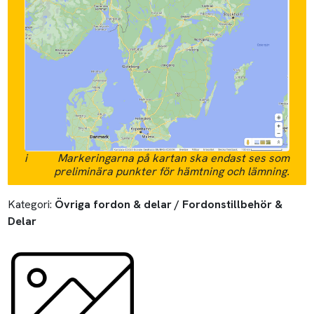
i
Markeringarna på kartan ska endast ses som
preliminära punkter för hämtning och lämning.
Kategori:
Övriga fordon & delar / Fordonstillbehör &
Delar