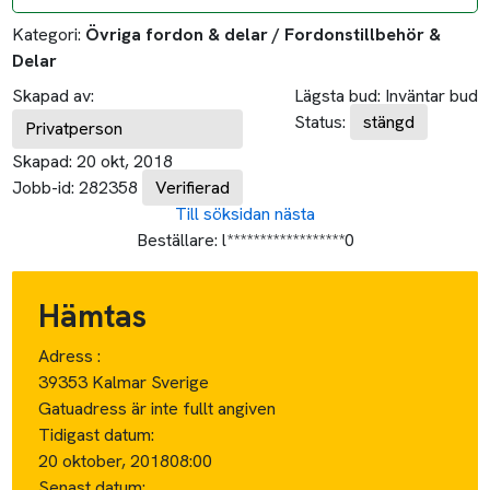
Kategori:
Övriga fordon & delar / Fordonstillbehör &
Delar
Skapad av:
Lägsta bud:
Inväntar bud
Status:
stängd
Privatperson
Skapad:
20 okt, 2018
Jobb-id:
282358
Verifierad
Till söksidan
nästa
Beställare:
l******************0
Hämtas
Adress :
39353 Kalmar Sverige
Gatuadress är inte fullt angiven
Tidigast datum:
20 oktober, 2018
08:00
Senast datum: