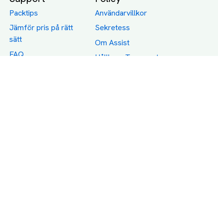
Packtips
Användarvillkor
Jämför pris på rätt
Sekretess
sätt
Om Assist
FAQ
Hållbara Transporter
RUT-avdrag för
transporter
Företagsfrakt
Partnerintegration
Så funkar det
Boka Transport
Category icons created by Freepik - Flaticon