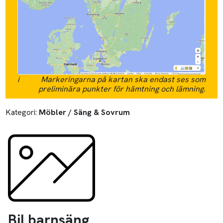
i
Markeringarna på kartan ska endast ses som
preliminära punkter för hämtning och lämning.
Kategori:
Möbler / Säng & Sovrum
Bil barnsäng