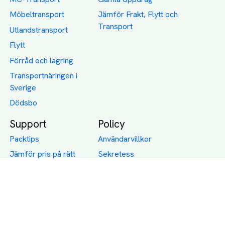
Möbeltransport
Jämför Frakt, Flytt och
Transport
Utlandstransport
Flytt
Förråd och lagring
Transportnäringen i
Sverige
Dödsbo
Support
Policy
Packtips
Användarvillkor
Jämför pris på rätt
Sekretess
sätt
Om Assist
FAQ
Hållbara Transporter
RUT-avdrag för
transporter
Företagsfrakt