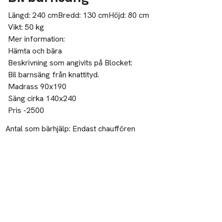
Längd:
240 cm
Bredd:
130 cm
Höjd:
80 cm
Vikt:
50 kg
Mer information:
Hämta och bära
Beskrivning som angivits på Blocket:
Bil barnsäng från knattityd.
Madrass 90x190
Säng cirka 140x240
Pris -2500
Antal som bärhjälp:
Endast chauffören