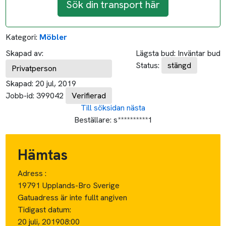
Sök din transport här
Kategori:
Möbler
Skapad av:
Lägsta bud:
Inväntar bud
Status:
stängd
Privatperson
Skapad:
20 jul, 2019
Jobb-id:
399042
Verifierad
Till söksidan
nästa
Beställare:
s**********1
Hämtas
Adress :
19791 Upplands-Bro Sverige
Gatuadress är inte fullt angiven
Tidigast datum:
20 juli, 2019
08:00