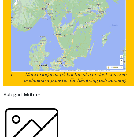
i
Markeringarna på kartan ska endast ses som
preliminära punkter för hämtning och lämning.
Kategori:
Möbler