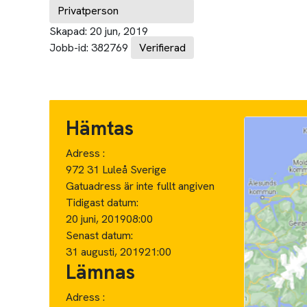
Privatperson
Skapad:
20 jun, 2019
Jobb-id:
382769
Verifierad
Hämtas
Adress :
972 31 Luleå Sverige
Gatuadress är inte fullt angiven
Tidigast datum:
20 juni, 2019
08:00
Senast datum:
31 augusti, 2019
21:00
Lämnas
Adress :