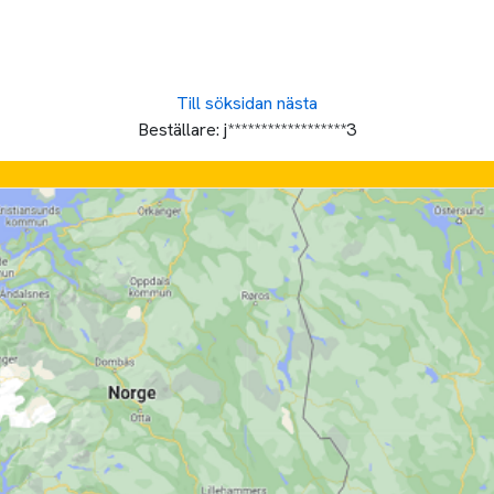
Till söksidan
nästa
Beställare:
j******************3