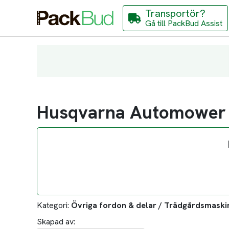
Transportör?
Gå till PackBud Assist
Husqvarna Automower
Kategori:
Övriga fordon & delar / Trädgårdsmaski
Skapad av: