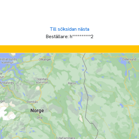
Till söksidan
nästa
Beställare:
h**********2