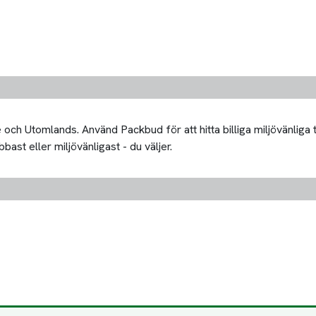
och Utomlands. Använd Packbud för att hitta billiga miljövänliga 
bast eller miljövänligast - du väljer.