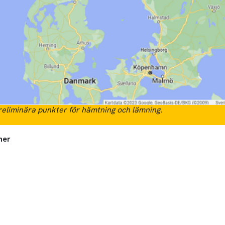
eliminära punkter för hämtning och lämning.
ner