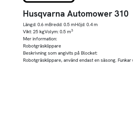
Husqvarna Automower 310
Längd:
0.6 m
Bredd:
0.5 m
Höjd:
0.4 m
3
Vikt:
25 kg
Volym:
0.5 m
Mer information:
Robotgräsklippare
Beskrivning som angivits på Blocket:
Robotgräsklippare, använd endast en säsong. Funkar ut