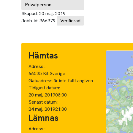
Privatperson
Skapad:
20 maj, 2019
Jobb-id:
366379
Verifierad
Hämtas
Adress :
66535 Kil Sverige
Gatuadress är inte fullt angiven
Tidigast datum:
20 maj, 2019
08:00
Senast datum:
24 maj, 2019
21:00
Lämnas
Adress :