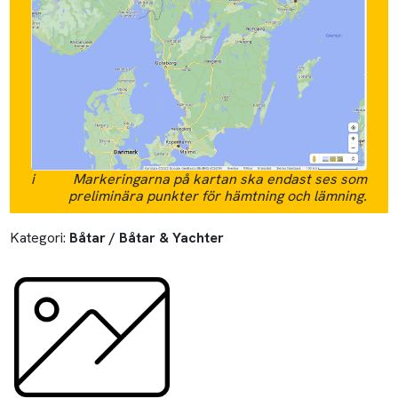
i
Markeringarna på kartan ska endast ses som
preliminära punkter för hämtning och lämning.
Kategori:
Båtar / Båtar & Yachter