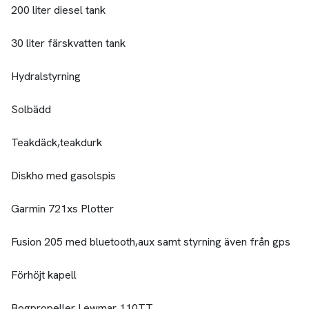
200 liter diesel tank
30 liter färskvatten tank
Hydralstyrning
Solbädd
Teakdäck,teakdurk
Diskho med gasolspis
Garmin 721xs Plotter
Fusion 205 med bluetooth,aux samt styrning även från gps
Förhöjt kapell
Bogpropeller Lewmar 110TT