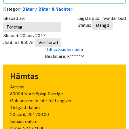
Kategori:
Båtar / Båtar & Yachter
Skapad av:
Lägsta bud:
Inväntar bud
Status:
stängd
Företag
Skapad:
20 apr, 2017
Jobb-id:
85078
Verifierad
Till söksidan
nästa
Beställare:
k*******4
Hämtas
Adress :
60004 Norrköping Sverige
Gatuadress är inte fullt angiven
Tidigast datum:
20 april, 2017
08:00
Senast datum:
4 maj, 2017
21:00