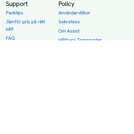
Support
Policy
Packtips
Användarvillkor
Jämför pris på rätt
Sekretess
sätt
Om Assist
FAQ
Hållbara Transporter
RUT-avdrag för
transporter
Företagsfrakt
Partnerintegration
Så funkar det
Boka Transport
Category icons created by Freepik - Flaticon