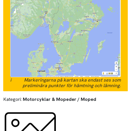
i
Markeringarna på kartan ska endast ses som
preliminära punkter för hämtning och lämning.
Kategori:
Motorcyklar & Mopeder / Moped