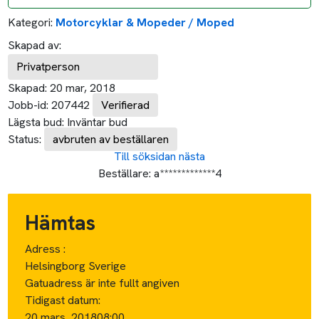
Kategori:
Motorcyklar & Mopeder / Moped
Skapad av:
Privatperson
Skapad:
20 mar, 2018
Jobb-id:
207442
Verifierad
Lägsta bud:
Inväntar bud
Status:
avbruten av beställaren
Till söksidan
nästa
Beställare:
a*************4
Hämtas
Adress :
Helsingborg Sverige
Gatuadress är inte fullt angiven
Tidigast datum:
20 mars, 2018
08:00