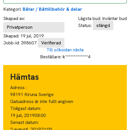
Kategori:
Båtar / Båttillbehör & delar
Skapad av:
Lägsta bud:
Inväntar bud
Status:
stängd
Privatperson
Skapad:
19 jul, 2019
Jobb-id:
398607
Verifierad
Till söksidan
nästa
Beställare:
k*************4
Hämtas
Adress :
98191 Kiruna Sverige
Gatuadress är inte fullt angiven
Tidigast datum:
19 juli, 2019
08:00
Senast datum:
2 augusti, 2019
21:00