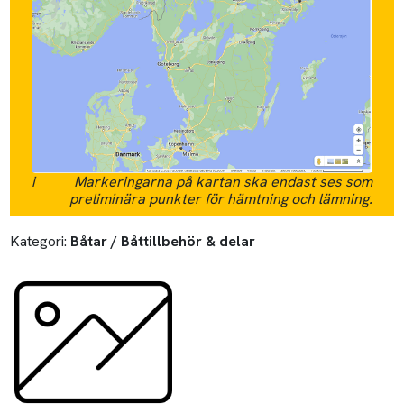
i
Markeringarna på kartan ska endast ses som
preliminära punkter för hämtning och lämning.
Kategori:
Båtar / Båttillbehör & delar