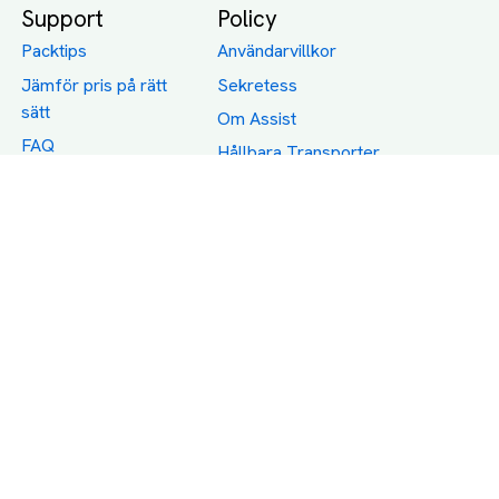
Support
Policy
Packtips
Användarvillkor
Jämför pris på rätt
Sekretess
sätt
Om Assist
FAQ
Hållbara Transporter
RUT-avdrag för
transporter
Företagsfrakt
Partnerintegration
Så funkar det
Boka Transport
Category icons created by Freepik - Flaticon