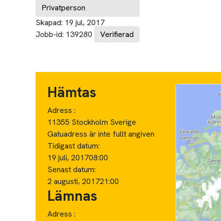
Privatperson
Skapad:
19 jul, 2017
Jobb-id:
139280
Verifierad
Hämtas
Adress :
11355 Stockholm Sverige
Gatuadress är inte fullt angiven
Tidigast datum:
19 juli, 2017
08:00
Senast datum:
2 augusti, 2017
21:00
Lämnas
Adress :