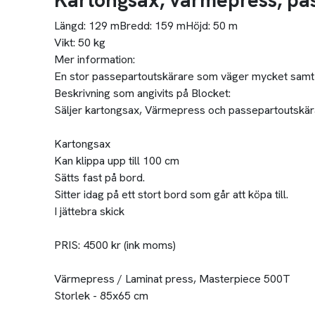
Kartongsax, värmepress, pa
Längd:
129 m
Bredd:
159 m
Höjd:
50 m
Vikt:
50 kg
Mer information:
En stor passepartoutskärare som väger mycket samt
Beskrivning som angivits på Blocket:
Säljer kartongsax, Värmepress och passepartoutskärare
Kartongsax
Kan klippa upp till 100 cm
Sätts fast på bord.
Sitter idag på ett stort bord som går att köpa till.
I jättebra skick
PRIS: 4500 kr (ink moms)
Värmepress / Laminat press, Masterpiece 500T
Storlek - 85x65 cm