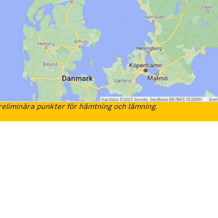
eliminära punkter för hämtning och lämning.