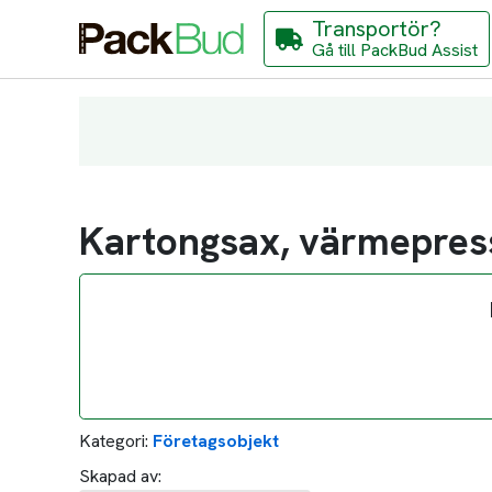
Transportör?
Gå till PackBud Assist
Kartongsax, värmepres
Kategori:
Företagsobjekt
Skapad av: