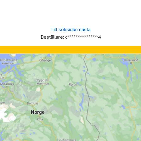
Till söksidan
nästa
Beställare:
c****************4