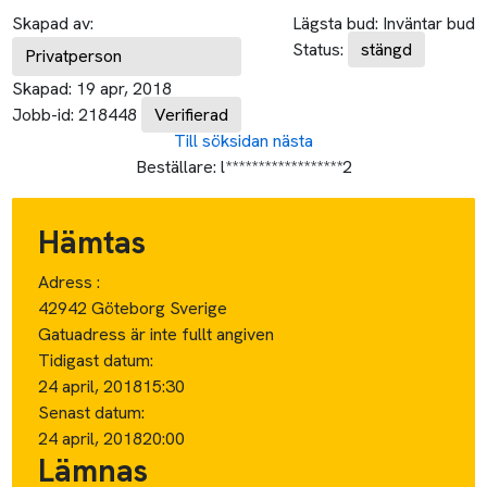
Skapad av:
Lägsta bud:
Inväntar bud
Status:
stängd
Privatperson
Skapad:
19 apr, 2018
Jobb-id:
218448
Verifierad
Till söksidan
nästa
Beställare:
l******************2
Hämtas
Adress :
42942 Göteborg Sverige
Gatuadress är inte fullt angiven
Tidigast datum:
24 april, 2018
15:30
Senast datum:
24 april, 2018
20:00
Lämnas