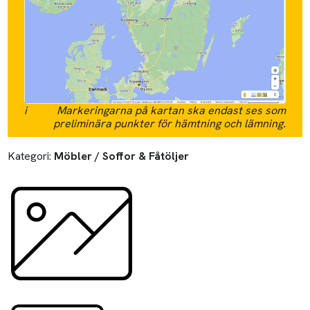
i
Markeringarna på kartan ska endast ses som
preliminära punkter för hämtning och lämning.
Kategori:
Möbler / Soffor & Fåtöljer