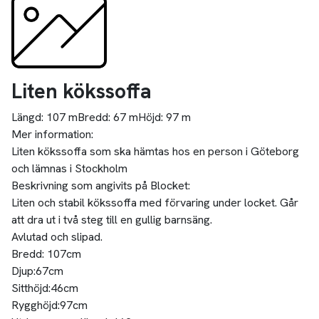
Liten kökssoffa
Längd:
107 m
Bredd:
67 m
Höjd:
97 m
Mer information:
Liten kökssoffa som ska hämtas hos en person i Göteborg
och lämnas i Stockholm
Beskrivning som angivits på Blocket:
Liten och stabil kökssoffa med förvaring under locket. Går
att dra ut i två steg till en gullig barnsäng.
Avlutad och slipad.
Bredd: 107cm
Djup:67cm
Sitthöjd:46cm
Rygghöjd:97cm